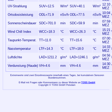
12:10
UV-Strahlung
SUV=12.5
W/m²
SUV=40.1
W/m²
MEZ
10:04
Ortsdosisleistung
ODL=71.9
nSv/h
ODL=77.5
nSv/h
MEZ
07:59
Sonnenscheindauer
SDC=701.0
min
SDC=59.9
min
MEZ
15:21
Wind Chill Index
WCC=18.3
°C
WCC=26.3
°C
MEZ
07:00
Taupunkt-Temperat.
TT=11.0
°C
TT=15.6
°C
MEZ
14:33
Nasstemperatur
LTF=14.3
°C
LTF=18.0
°C
MEZ
04:56
Luftdichte
LAD=1211.2
g/m³
LAD=1246.1
g/m³
MEZ
14:30
Verdunstung (Haude)
VH=4.6
mm
VH=4.6
mm
MEZ
Extremwerte sind zwei Einzelmesswerte innerhalb eines Tages, bei kumulativen Sensoren
Stundensummen.
E-Mail mit Fragen oder Kommentaren zu dieser Website an:
TOSS GmbH
Copyright © TOSS GmbH Potsdam