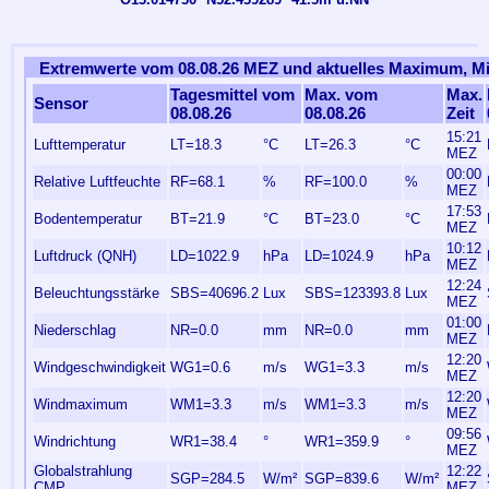
Extremwerte vom 08.08.26 MEZ und aktuelles Maximum, 
Tagesmittel vom
Max. vom
Max.
Sensor
08.08.26
08.08.26
Zeit
15:21
Lufttemperatur
LT=18.3
°C
LT=26.3
°C
MEZ
00:00
Relative Luftfeuchte
RF=68.1
%
RF=100.0
%
MEZ
17:53
Bodentemperatur
BT=21.9
°C
BT=23.0
°C
MEZ
10:12
Luftdruck (QNH)
LD=1022.9
hPa
LD=1024.9
hPa
MEZ
12:24
Beleuchtungsstärke
SBS=40696.2
Lux
SBS=123393.8
Lux
MEZ
01:00
Niederschlag
NR=0.0
mm
NR=0.0
mm
MEZ
12:20
Windgeschwindigkeit
WG1=0.6
m/s
WG1=3.3
m/s
MEZ
12:20
Windmaximum
WM1=3.3
m/s
WM1=3.3
m/s
MEZ
09:56
Windrichtung
WR1=38.4
°
WR1=359.9
°
MEZ
Globalstrahlung
12:22
SGP=284.5
W/m²
SGP=839.6
W/m²
CMP
MEZ