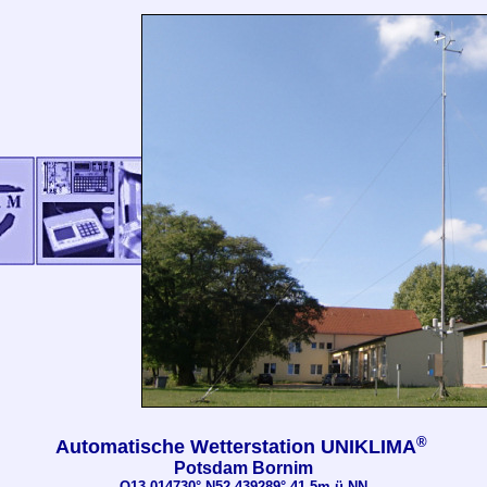
®
Automatische Wetterstation UNIKLIMA
Potsdam Bornim
O13.014730° N52.439289° 41.5m ü.NN